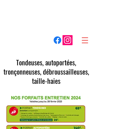
A. COTTET
Dracy-le-Fort
Louhans
03 85 75 59 59
03 85 87 85 85
Spécialiste du matériel pour espaces verts
Tondeuses, autoportées,
tronçonneuses, débroussailleuses,
taille-haies