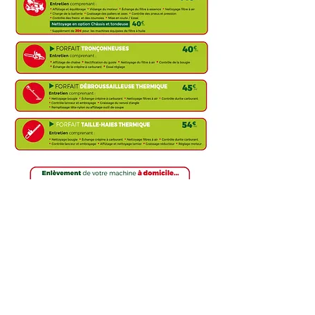
© 2026 par A. Cottet
62 Route d'Autun - 71640 Dracy le Fort -
9 Route de Dijon 71500 Louhans
03 85 87 85 85
Mentions légales