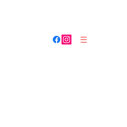
A. COTTET
Dracy-le-Fort
Louhans
03 85 75 59 59
03 85 87 85 85
Spécialiste du matériel pour espaces verts
Boutique
/
Tracteur de pelouse