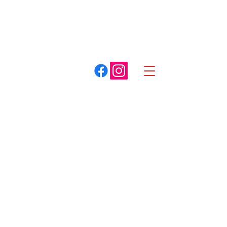
A. COTTET
Dracy-le-Fort
Louhans
03 85 75 59 59
03 85 87 85 85
Spécialiste du matériel pour espaces verts
Boutique
/
Tronçonneuses