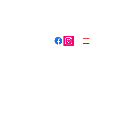
A. COTTET
Dracy-le-Fort
Louhans
03 85 75 59 59
03 85 87 85 85
Spécialiste du matériel pour espaces verts
Boutique
/
Tracteur de pelouse