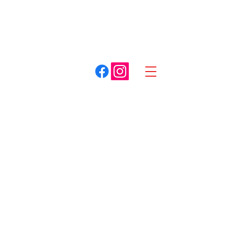
A. COTTET
Dracy-le-Fort
Louhans
03 85 75 59 59
03 85 87 85 85
Spécialiste du matériel pour espaces verts
Boutique
/
Pulvérisateurs
/
A main