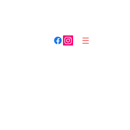
A. COTTET
Dracy-le-Fort
Louhans
03 85 75 59 59
03 85 87 85 85
Spécialiste du matériel pour espaces verts
Boutique
/
Aspiro-souffleurs
/
Electrique