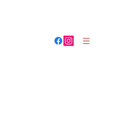
A. COTTET
Dracy-le-Fort
Louhans
03 85 75 59 59
03 85 87 85 85
Spécialiste du matériel pour espaces verts
Boutique
/
Découpeuses
/
à disque