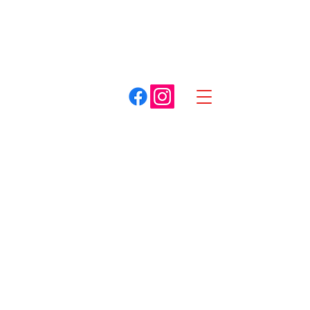
A. COTTET
Dracy-le-Fort
Louhans
03 85 75 59 59
03 85 87 85 85
Spécialiste du matériel pour espaces verts
Boutique
/
Tracteur de pelouse