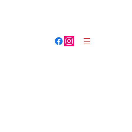
A. COTTET
Dracy-le-Fort
Louhans
03 85 75 59 59
03 85 87 85 85
Spécialiste du matériel pour espaces verts
Boutique
/
Tracteur de pelouse
/
John deere