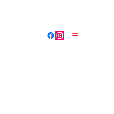
A. COTTET
Dracy-le-Fort
Louhans
03 85 75 59 59
03 85 87 85 85
Spécialiste du matériel pour espaces verts
Boutique
/
Rayon de braquage 0
/
Cub Cadet