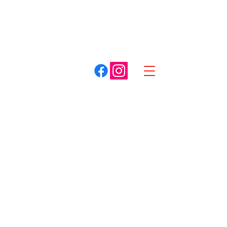
A. COTTET
Dracy-le-Fort
Louhans
03 85 75 59 59
03 85 87 85 85
Spécialiste du matériel pour espaces verts
Boutique
/
Motobineuses
/
Honda