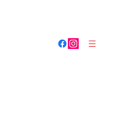
A. COTTET
Dracy-le-Fort
Louhans
03 85 75 59 59
03 85 87 85 85
Spécialiste du matériel pour espaces verts
Honda
Boutique
/
Motobineuses
/
Honda
Trier par
Filtres
Effacer tous
Filtres
Effacer tous
Afficher les articles
Afficher les articles