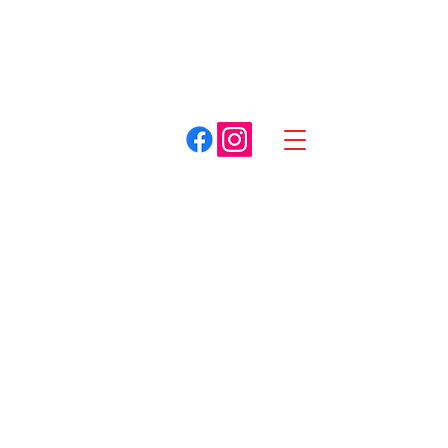
A. COTTET
Dracy-le-Fort
Louhans
03 85 75 59 59
03 85 87 85 85
Spécialiste du matériel pour espaces verts
Souffleurs
Boutique
/
Souffleurs
Trier par
Filtres
Effacer tous
Filtres
Effacer tous
Afficher les articles
Afficher les articles